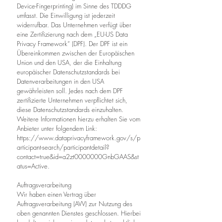
Device-Fingerprinting) im Sinne des TDDDG
umfasst. Die Einwilligung ist jederzeit
widerrufbar. Das Unternehmen verfügt über
eine Zertifizierung nach dem „EU-US Data
Privacy Framework“ (DPF). Der DPF ist ein
Übereinkommen zwischen der Europäischen
Union und den USA, der die Einhaltung
europäischer Datenschutzstandards bei
Datenverarbeitungen in den USA
gewährleisten soll. Jedes nach dem DPF
zertifizierte Unternehmen verpflichtet sich,
diese Datenschutzstandards einzuhalten.
Weitere Informationen hierzu erhalten Sie vom
Anbieter unter folgendem Link:
https://www.dataprivacyframework.gov/s/p
articipant-search/participantdetail?
contact=true&id=a2zt0000000GnbGAAS&st
atus=Active.
Auftragsverarbeitung
Wir haben einen Vertrag über
Auftragsverarbeitung (AVV) zur Nutzung des
oben genannten Dienstes geschlossen. Hierbei