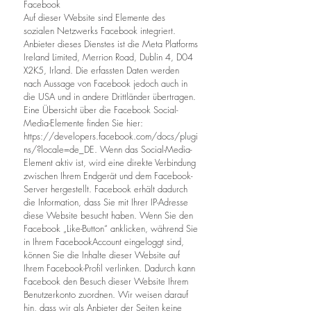
Facebook
Auf dieser Website sind Elemente des
sozialen Netzwerks Facebook integriert.
Anbieter dieses Dienstes ist die Meta Platforms
Ireland Limited, Merrion Road, Dublin 4, D04
X2K5, Irland. Die erfassten Daten werden
nach Aussage von Facebook jedoch auch in
die USA und in andere Drittländer übertragen.
Eine Übersicht über die Facebook Social-
Media-Elemente finden Sie hier:
https://developers.facebook.com/docs/plugi
ns/?locale=de_DE.
Wenn das Social-Media-
Element aktiv ist, wird eine direkte Verbindung
zwischen Ihrem Endgerät und dem Facebook-
Server hergestellt. Facebook erhält dadurch
die Information, dass Sie mit Ihrer IP-Adresse
diese Website besucht haben. Wenn Sie den
Facebook „Like-Button“ anklicken, während Sie
in Ihrem FacebookAccount eingeloggt sind,
können Sie die Inhalte dieser Website auf
Ihrem Facebook-Profil verlinken. Dadurch kann
Facebook den Besuch dieser Website Ihrem
Benutzerkonto zuordnen. Wir weisen darauf
hin, dass wir als Anbieter der Seiten keine