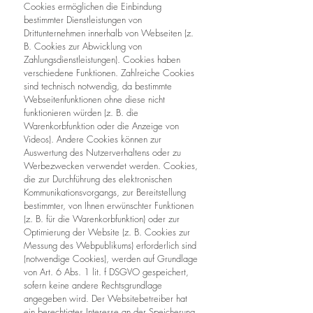
Cookies ermöglichen die Einbindung
bestimmter Dienstleistungen von
Drittunternehmen innerhalb von Webseiten (z.
B. Cookies zur Abwicklung von
Zahlungsdienstleistungen). Cookies haben
verschiedene Funktionen. Zahlreiche Cookies
sind technisch notwendig, da bestimmte
Webseitenfunktionen ohne diese nicht
funktionieren würden (z. B. die
Warenkorbfunktion oder die Anzeige von
Videos). Andere Cookies können zur
Auswertung des Nutzerverhaltens oder zu
Werbezwecken verwendet werden. Cookies,
die zur Durchführung des elektronischen
Kommunikationsvorgangs, zur Bereitstellung
bestimmter, von Ihnen erwünschter Funktionen
(z. B. für die Warenkorbfunktion) oder zur
Optimierung der Website (z. B. Cookies zur
Messung des Webpublikums) erforderlich sind
(notwendige Cookies), werden auf Grundlage
von Art. 6 Abs. 1 lit. f DSGVO gespeichert,
sofern keine andere Rechtsgrundlage
angegeben wird. Der Websitebetreiber hat
ein berechtigtes Interesse an der Speicherung