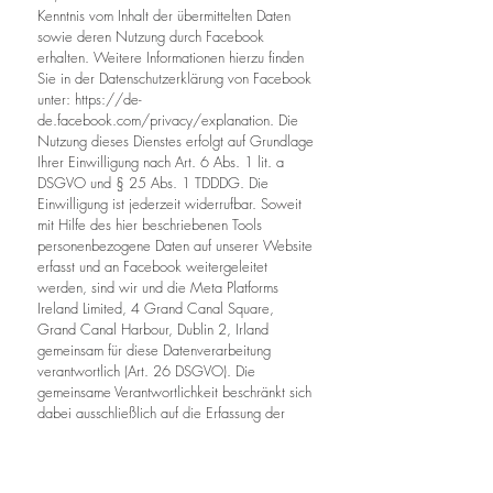
Kenntnis vom Inhalt der übermittelten Daten
sowie deren Nutzung durch Facebook
erhalten. Weitere Informationen hierzu finden
Sie in der Datenschutzerklärung von Facebook
unter:
https://de-
de.facebook.com/privacy/explanation.
Die
Nutzung dieses Dienstes erfolgt auf Grundlage
Ihrer Einwilligung nach Art. 6 Abs. 1 lit. a
DSGVO und § 25 Abs. 1 TDDDG. Die
Einwilligung ist jederzeit widerrufbar. Soweit
mit Hilfe des hier beschriebenen Tools
personenbezogene Daten auf unserer Website
erfasst und an Facebook weitergeleitet
werden, sind wir und die Meta Platforms
Ireland Limited, 4 Grand Canal Square,
Grand Canal Harbour, Dublin 2, Irland
gemeinsam für diese Datenverarbeitung
verantwortlich (Art. 26 DSGVO). Die
gemeinsame Verantwortlichkeit beschränkt sich
dabei ausschließlich auf die Erfassung der
Daten und deren Weitergabe an Facebook.
Die nach der Weiterleitung erfolgende
Verarbeitung durch Facebook ist nicht Teil der