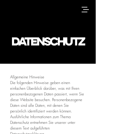
Datenschutz
Allgemeine Hinweise
Die folgenden Hinweise geben einen
einfachen Überblick darüber, was mit Ihren
personenbezogenen Daten passiert, wenn Sie
diese Website besuchen. Personenbezogene
Daten sind alle Daten, mit denen Sie
persönlich identifiziert werden können.
Ausführliche Informationen zum Thema
Datenschutz entnehmen Sie unserer unter
diesem Text aufgeführten
Datenschutzerklärung.