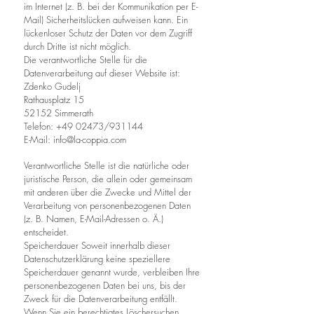
im Internet (z. B. bei der Kommunikation per E-
Mail) Sicherheitslücken aufweisen kann. Ein
lückenloser Schutz der Daten vor dem Zugriff
durch Dritte ist nicht möglich.
Die verantwortliche Stelle für die
Datenverarbeitung auf dieser Website ist:
Zdenko Gudelj
Rathausplatz 15
52152 Simmerath
Telefon:
+49 02473
/931144
E-Mail:
info@la-coppia.com
Verantwortliche Stelle ist die natürliche oder
juristische Person, die allein oder gemeinsam
mit anderen über die Zwecke und Mittel der
Verarbeitung von personenbezogenen Daten
(z. B. Namen, E-Mail-Adressen o. Ä.)
entscheidet.
Speicherdauer Soweit innerhalb dieser
Datenschutzerklärung keine speziellere
Speicherdauer genannt wurde, verbleiben Ihre
personenbezogenen Daten bei uns, bis der
Zweck für die Datenverarbeitung entfällt.
Wenn Sie ein berechtigtes Löschersuchen