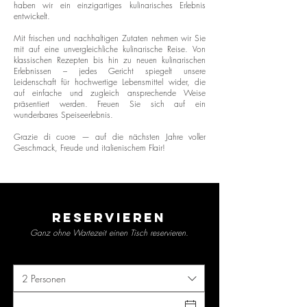
haben wir ein einzigartiges kulinarisches Erlebnis
entwickelt.
Mit frischen und nachhaltigen Zutaten nehmen wir Sie
mit auf eine unvergleichliche kulinarische Reise. Von
klassischen Rezepten bis hin zu neuen kulinarischen
Erlebnissen – jedes Gericht spiegelt unsere
Leidenschaft für hochwertige Lebensmittel wider, die
auf einfache und zugleich ansprechende Weise
präsentiert werden. Freuen Sie sich auf ein
wunderbares Speiseerlebnis.
Grazie di cuore — auf die nächsten Jahre voller
Geschmack, Freude und italienischem Flair!
Reservieren
Ganz ohne Wartezeit einen Tisch reservieren.
2 Personen